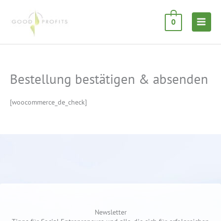
Zum
Inhalt
0
springen
Bestellung bestätigen & absenden
[woocommerce_de_check]
Newsletter