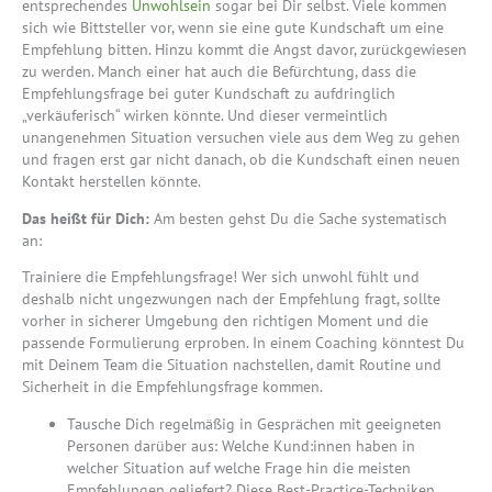
entsprechendes
Unwohlsein
sogar bei Dir selbst. Viele kommen
sich wie Bittsteller vor, wenn sie eine gute Kundschaft um eine
Empfehlung bitten. Hinzu kommt die Angst davor, zurückgewiesen
zu werden. Manch einer hat auch die Befürchtung, dass die
Empfehlungsfrage bei guter Kundschaft zu aufdringlich
„verkäuferisch“ wirken könnte. Und dieser vermeintlich
unangenehmen Situation versuchen viele aus dem Weg zu gehen
und fragen erst gar nicht danach, ob die Kundschaft einen neuen
Kontakt herstellen könnte.
Das heißt für Dich:
Am besten gehst Du die Sache systematisch
an:
Trainiere die Empfehlungsfrage! Wer sich unwohl fühlt und
deshalb nicht ungezwungen nach der Empfehlung fragt, sollte
vorher in sicherer Umgebung den richtigen Moment und die
passende Formulierung erproben. In einem Coaching könntest Du
mit Deinem Team die Situation nachstellen, damit Routine und
Sicherheit in die Empfehlungsfrage kommen.
Tausche Dich regelmäßig in Gesprächen mit geeigneten
Personen darüber aus: Welche Kund:innen haben in
welcher Situation auf welche Frage hin die meisten
Empfehlungen geliefert? Diese Best-Practice-Techniken