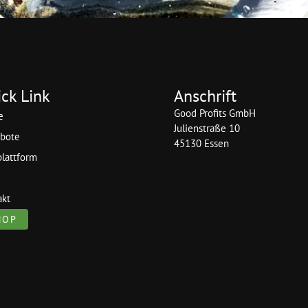
ck Link
Anschrift
Good Profits GmbH
e
Julienstraße 10
bote
45130 Essen
plattform
akt
HOP