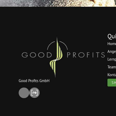
Qui
Hom
Ange
Lern
Team
Kont
Good Profits GmbH
S