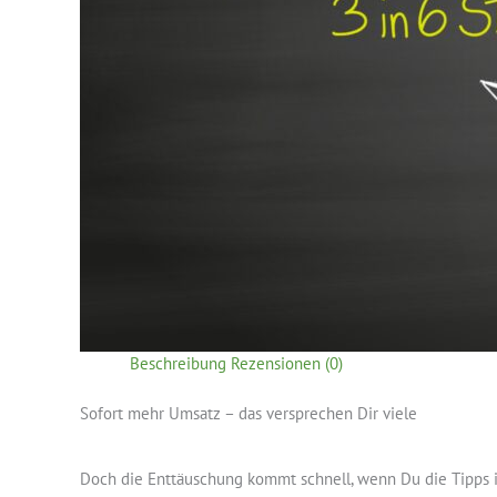
Beschreibung
Rezensionen (0)
Sofort mehr Umsatz – das versprechen Dir viele
Doch die Enttäuschung kommt schnell, wenn Du die Tipps 