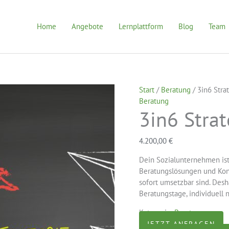
Home
Angebote
Lernplattform
Blog
Team
Start
/
Beratung
/ 3in6 Stra
Beratung
3in6 Stra
4.200,00
€
Dein Sozialunternehmen ist
Beratungslösungen und Konz
sofort umsetzbar sind. Desh
Beratungstage, individuell 
Kategorie:
Beratung
JETZT ANFRAGEN